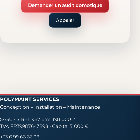
Demander un audit domotique
Appeler
POLYMAINT SERVICES
Conception – Installation – Maintenance
SASU · SIRET 987 647 898 00012
TVA FR39987647898 · Capital 7 000 €
+33 6 99 66 66 28