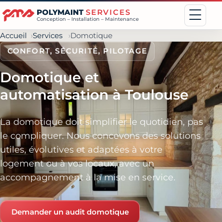
POLYMAINT
SERVICES
Conception – Installation – Maintenance
Accueil
Services
Domotique
CONFORT, SÉCURITÉ, PILOTAGE
Domotique et
automatisation à Toulouse
La domotique doit simplifier le quotidien, pas
le compliquer. Nous concevons des solutions
utiles, évolutives et adaptées à votre
logement ou à vos locaux, avec un
accompagnement à la mise en service.
Demander un audit domotique