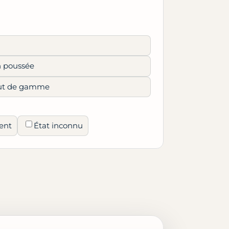
n poussée
haut de gamme
ent
État inconnu