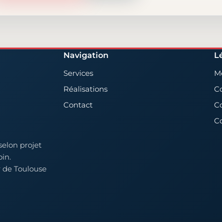
Navigation
L
Services
Me
Réalisations
Co
Contact
Co
C
selon projet
oin.
r de Toulouse