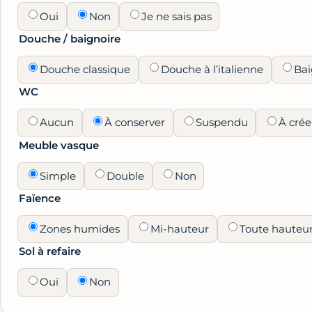
Oui
Non
Je ne sais pas
Douche / baignoire
Douche classique
Douche à l’italienne
Bai
WC
Aucun
À conserver
Suspendu
À crée
Meuble vasque
Simple
Double
Non
Faïence
Zones humides
Mi-hauteur
Toute hauteu
Sol à refaire
Oui
Non