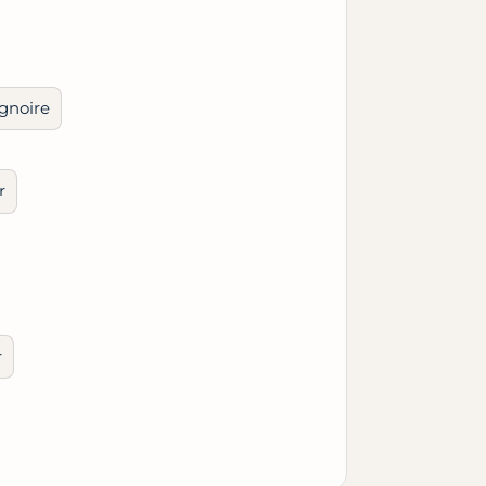
gnoire
r
r